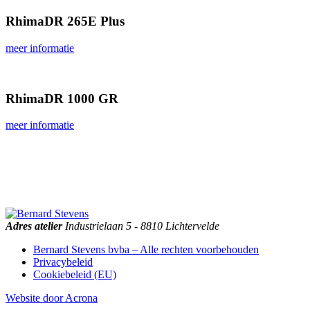
Rhima
DR 265E Plus
meer informatie
Rhima
DR 1000 GR
meer informatie
deko
25e273a20d5896764226b4273cbf7ba557786f3b
robot-coupe
eloma
rhima
mettler-toledo
ohaus
logo.i57916-kDfu5nD-l2
berkel
Adres atelier
Industrielaan 5 - 8810 Lichtervelde
Bernard Stevens bvba – Alle rechten voorbehouden
Privacybeleid
Cookiebeleid (EU)
Website door Acrona